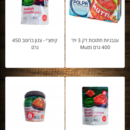
עגבניות חתוכות דק 3 יח'
קימצ'י - צנון ברוטב 450
400 גרם Mutti
גרם