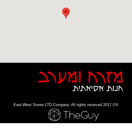
®© 2017 East-West Stores LTD Company. All rights reserved