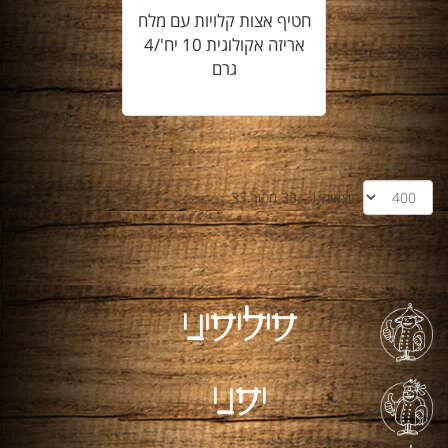
חטיף אצות קלויות עם מלח
אריזה אקולוגית 10 יח'/4
גרם
הצגת #
תוצאות 1 - 33 מתוך 33
פיליפיני
יפני