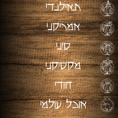
תאילנדי
אמריקני
סיני
מקסיקני
הודי
אוכל עולמי