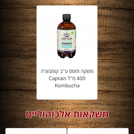
משקה תוסס ע''ב קומבוצ'ה
400 מ''ל Captain
Kombucha
משקאות אלכוהוליים