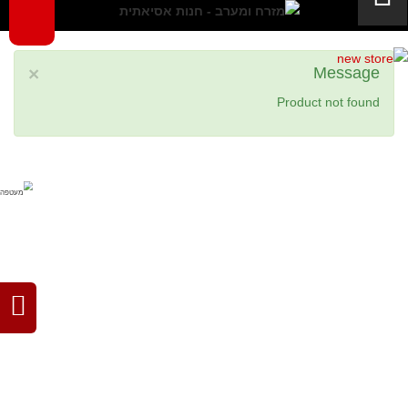
×
Message
Product not found
filipino
japanese
thai