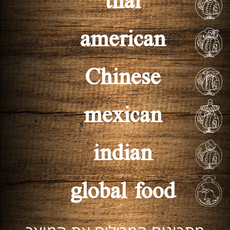
thai
american
Chinese
mexican
indian
global food