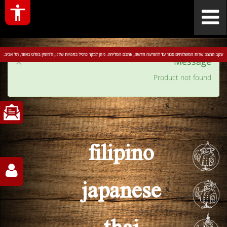
×
Message
Product not found
filipino
japanese