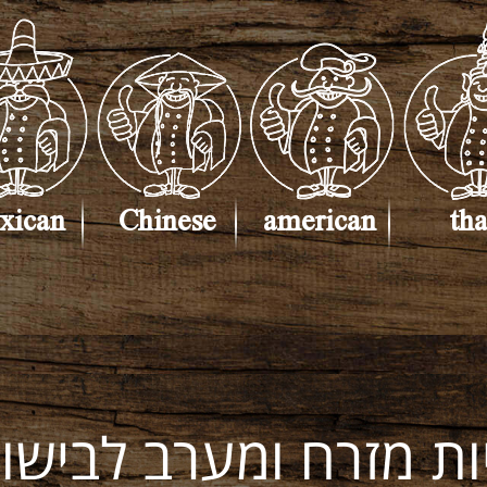
xican
Chinese
american
tha
ות מזרח ומערב לבישול