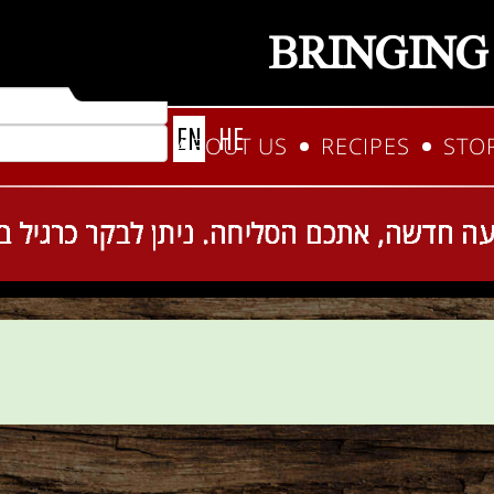
BRINGING
EN
HE
CONTACTS
ABOUT US
RECIPES
STO
Snacks and Sweets
Ca