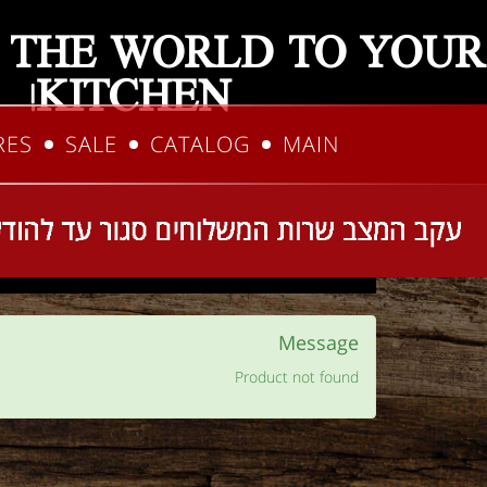
 THE WORLD TO YOUR
KITCHEN!
RES
SALE
CATALOG
MAIN
talog
Home
You are here:
Message
Product not found